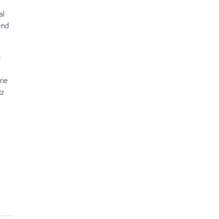
al
end
s
rie
tz