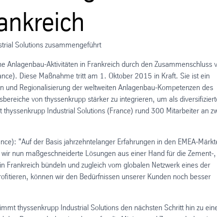
ankreich
trial Solutions zusammengeführt
ine Anlagenbau-Aktivitäten in Frankreich durch den Zusammenschluss 
ance). Diese Maßnahme tritt am 1. Oktober 2015 in Kraft. Sie ist ein
tion und Regionalisierung der weltweiten Anlagenbau-Kompetenzen des
bereiche von thyssenkrupp stärker zu integrieren, um als diversifiziert
t thyssenkrupp Industrial Solutions (France) rund 300 Mitarbeiter an z
ance): "Auf der Basis jahrzehntelanger Erfahrungen in den EMEA-Märkt
n wir nun maßgeschneiderte Lösungen aus einer Hand für die Zement-,
 in Frankreich bündeln und zugleich vom globalen Netzwerk eines der
ofitieren, können wir den Bedürfnissen unserer Kunden noch besser
mmt thyssenkrupp Industrial Solutions den nächsten Schritt hin zu ei