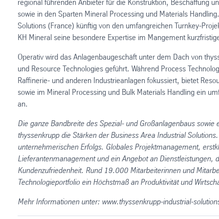
regional führenden Anbieter für die Konstruktion, Beschaffung u
sowie in den Sparten Mineral Processing und Materials Handling.
Solutions (France) künftig von den umfangreichen Turnkey-Proje
KH Mineral seine besondere Expertise im Mangement kurzfristige
Operativ wird das Anlagenbaugeschäft unter dem Dach von thysse
und Resource Technologies geführt. Während Process Technologi
Raffinerie- und anderen Industrieanlagen fokussiert, bietet Res
sowie im Mineral Processing und Bulk Materials Handling ein umf
an.
Die ganze Bandbreite des Spezial- und Großanlagenbaus sowie ei
thyssenkrupp die Stärken der Business Area Industrial Solutions.
unternehmerischen Erfolgs. Globales Projektmanagement, erstkla
Lieferantenmanagement und ein Angebot an Dienstleistungen, da
Kundenzufriedenheit. Rund 19.000 Mitarbeiterinnen und Mitarbei
Technologieportfolio ein Höchstmaß an Produktivität und Wirtschaft
Mehr Informationen unter: www.thyssenkrupp-industrial-solutio