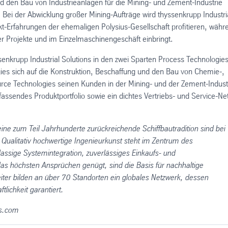
nd den Bau von Industrieanlagen für die Mining- und Zement-Industrie
 Bei der Abwicklung großer Mining-Aufträge wird thyssenkrupp Industri
kt-Erfahrungen der ehemaligen Polysius-Gesellschaft profitieren, währ
r Projekte und im Einzelmaschinengeschäft einbringt.
nkrupp Industrial Solutions in den zwei Sparten Process Technologie
es sich auf die Konstruktion, Beschaffung und den Bau von Chemie-,
ource Technologies seinen Kunden in der Mining- und der Zement-Indust
assendes Produktportfolio sowie ein dichtes Vertriebs- und Service-Ne
ne zum Teil Jahrhunderte zurückreichende Schiffbautradition sind bei
 Qualitativ hochwertige Ingenieurkunst steht im Zentrum des
ssige Systemintegration, zuverlässiges Einkaufs- und
s höchsten Ansprüchen genügt, sind die Basis für nachhaltige
ter bilden an über 70 Standorten ein globales Netzwerk, dessen
lichkeit garantiert.
ns.com