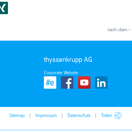
nach oben
thyssenkrupp AG
Corporate Website
Sitemap
Impressum
Datenschutz
Teilen