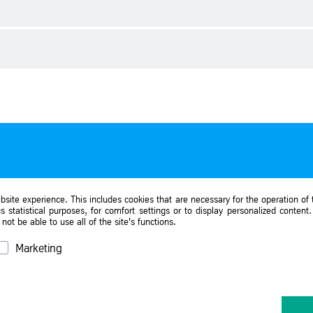
e
9)
ge
ng 1999)
, 75.500 t/Jahr Chlor
ge
site experience. This includes cookies that are necessary for the operation of t
 statistical purposes, for comfort settings or to display personalized content
ot be able to use all of the site's functions.
Marketing