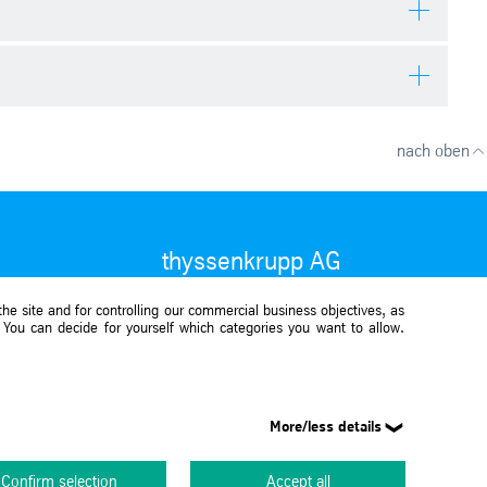
nach oben
thyssenkrupp AG
Corporate Website
he site and for controlling our commercial business objectives, as
. You can decide for yourself which categories you want to allow.
More/less details
Sitemap
Impressum
Datenschutz
Teilen
Confirm selection
Accept all