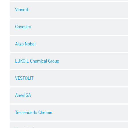
Vinnolit
Erco
USA (Fertigstellung Fortlaufend (RCM
Covestro
Vinnolit
Kapazität: Vertraulich
Deutschland (Fertigstellung 2007 (P
Akzo Nobel
Covestro
Regelmäßige Erstellung der RCM-Berichte
Kapazität: 130.300 t/Jahr NaOH
Deutschland (Fertigstellung 2015 (Ful
LUKOIL Chemical Group
Akzo Nobel
Lieferung der SRS-Unit
Kapazität: 395.000 t/Jahr NaOH
Deutschland (Fertigstellung 2011 (U
VESTOLIT
LUKOIL Chemical Group
Neue v5 Anoden-Halbschalen und Kathoden-Neubeschich
Kapazität: 60.000 t/Jahr NaOH
Kalusch, Ukraine (Fertigstellung 200
Neubeschichtung von Anoden- und Kathodenelektroden f
Anwil SA
VESTOLIT
Upgrade von 640 v3-Elementen
Kapazität: 200.000 t/Jahr NaOH
Lieferung von Element-Zubehör
Marl, Deutschland (Fertigstellung 20
Tessenderlo Chemie
Anwil SA
Kapazität: 210.000 t/Jahr NaOH
Wloclawek, Polen (Fertigstellung 200