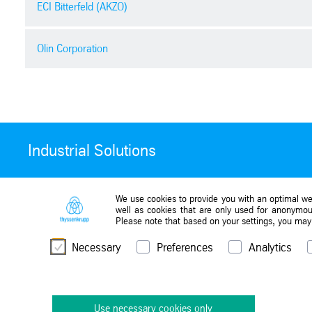
ECI Bitterfeld (AKZO)
Bayer AG
Kapazität: 55.000 t/Jahr Natronlaug
Dormagen, NRW (Fertigstellung 199
Olin Corporation
ECI Bitterfeld (AKZO)
Kapazität: 415.000 t/Jahr Natronlau
Bitterfeld, Deutschland (Fertigstellu
Olin Corporation
Umbau
Kapazität: 84.000 t/Jahr Natronlauge
McIntosh, USA (Fertigstellung 1997)
Industrial Solutions
Kapazität: 255.700 t/Jahr Natronlau
We use cookies to provide you with an optimal web
well as cookies that are only used for anonymous
Please note that based on your settings, you may n
Necessary
Preferences
Analytics
thyssenkrupp © 2024
Use necessary cookies only