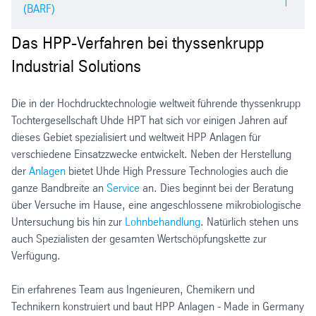
Joghurt
(BARF)
Sterilisation wegen Temperaturmangel nicht möglich
Dips und Salsa
Aufstriche auf Milchbasis
Vakuumverpackungen
Glasgefäße
Feuchtsalate
MAP-Verpackungen (bis zu 50% Gasfüllung)
Das HPP-Verfahren bei thyssenkrupp
Auswahl geeigneter Produkte:
Beutel
Industrial Solutions
Taschen
Gefrorene und gekühlte Haustiernahrung
Skin-Packungen
PET-Flaschen
Die in der Hochdrucktechnologie weltweit führende thyssenkrupp
Kekse oder Nuggets für Haustiere
Schalen mit Aluminiumversiegelung
Tochtergesellschaft Uhde HPT hat sich vor einigen Jahren auf
dieses Gebiet spezialisiert und weltweit HPP Anlagen für
Klicken Sie hier, um mehr über HPP für Wurst- und
Biologisch artgerechtes rohes Futter (BARF)
Limitation des HPP-Verfahrens:
verschiedene Einsatzzwecke entwickelt. Neben der Herstellung
Klicken Sie hier, um mehr über HPP für Meeresfrüchte zu
Fleischprodukte zu erfahren!
der
Anlagen
bietet Uhde High Pressure Technologies auch die
erfahren!
Glas
ganze Bandbreite an
Service
an. Dies beginnt bei der Beratung
Klicken Sie hier, um mehr über HPP für Fruchtprodukte zu
Tetra Pak
über Versuche im Hause, eine angeschlossene mikrobiologische
erfahren!
Aluminiumdosen (je nach Form)
Untersuchung bis hin zur
Lohnbehandlung
. Natürlich stehen uns
Klicken Sie hier, um mehr über HPP für Milchprodukte zu
auch Spezialisten der gesamten Wertschöpfungskette zur
Klicken Sie hier, um mehr über HPP für Fertiggerichte zu
erfahren!
Verfügung.
erfahren!
Ein erfahrenes Team aus Ingenieuren, Chemikern und
Technikern konstruiert und baut HPP Anlagen - Made in Germany